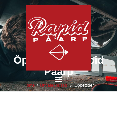
Öppettider - Rapid
Påarp
Home
/
Uncategorized
/ Öppettider